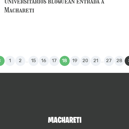
Universitarios bloquean entrada a
Machareti
...
...
«
1
2
15
16
17
18
19
20
21
27
28