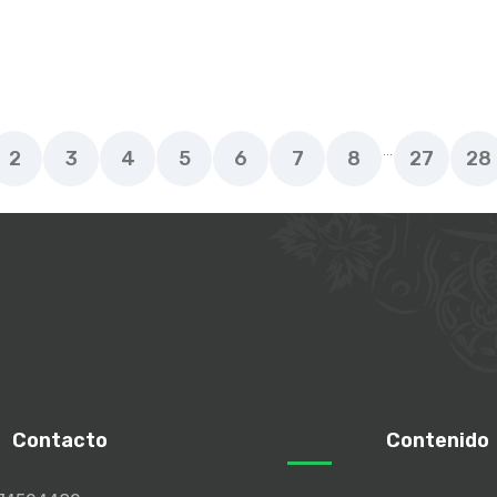
...
2
3
4
5
6
7
8
27
28
Contacto
Contenido