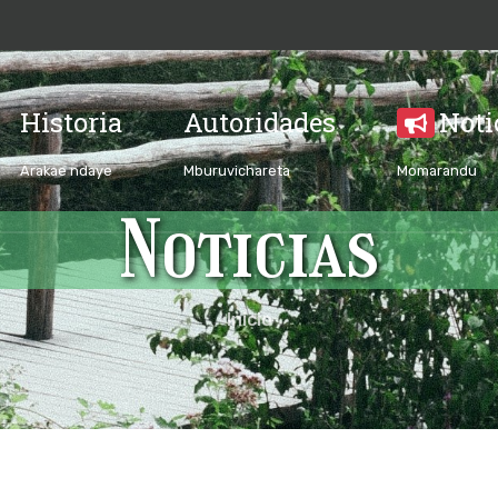
Historia
Autoridades
Noti
Arakae ndaye
Mburuvichareta
Momarandu
Noticias
Inicio