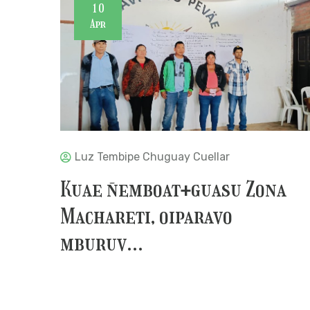
10
Apr
Luz Tembipe Chuguay Cuellar
Kuae ñemboat+guasu Zona
Machareti, oiparavo
mburuv...