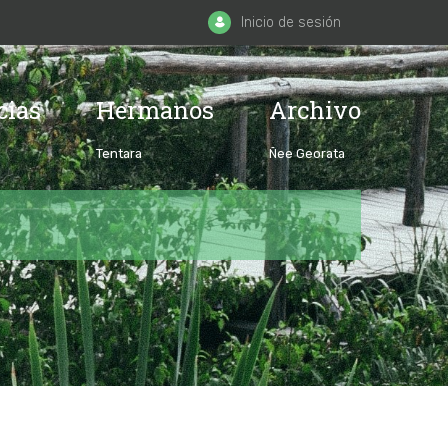
Inicio de sesión
cias
Hermanos
Archivo
Tentara
Ñee Georata