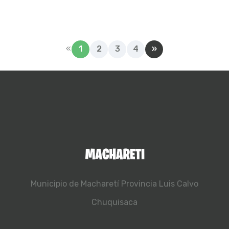
«
1
2
3
4
»
Municipio de Macharetí
Provincia Luis Calvo
Chuquisaca