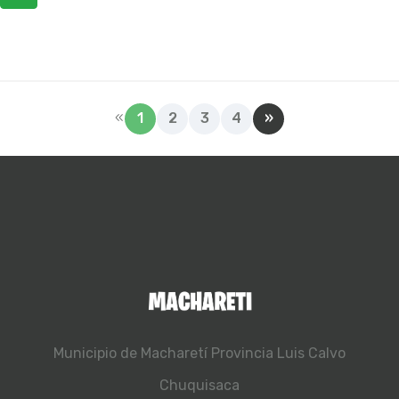
«
1
2
3
4
»
Municipio de Macharetí
Provincia Luis Calvo
Chuquisaca