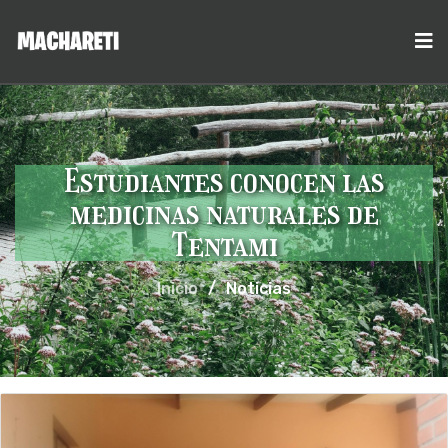
Estudiantes conocen las
medicinas naturales de
Tentami
Inicio
/
Noticias