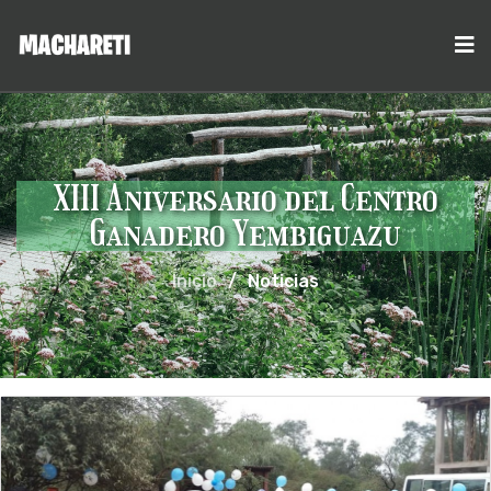
XIII Aniversario del Centro
Ganadero Yembiguazu
Inicio
/
Noticias