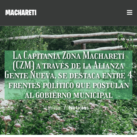
La Capitanía Zona Macharetí
(CZM) a través de la Alianza
Gente Nueva, se destaca entre 4
frentes político que postulan
al gobierno municipal
Inicio
/
Noticias