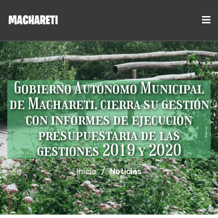
Gobierno Autónomo Municipal
de Machareti, cierra su gestión
con informes de ejecución
presupuestaria de las
gestiones 2019 y 2020
Inicio
/
Noticias