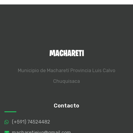
Municipio de Macharetí
Provincia Luis Calvo
Chuquisaca
Contacto
(+591) 74524482
macharetieivo@gmail.com