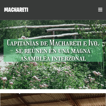
Capitanías de Machareti e Ivo,
se reúnen en una magna
asamblea interzonal
Inicio
/
Noticias