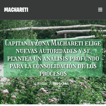
Capitania Zona Machareti elige
nuevas autoridades y se
plantea un análisis profundo
para la consolidación de los
procesos
Inicio
/
Noticias