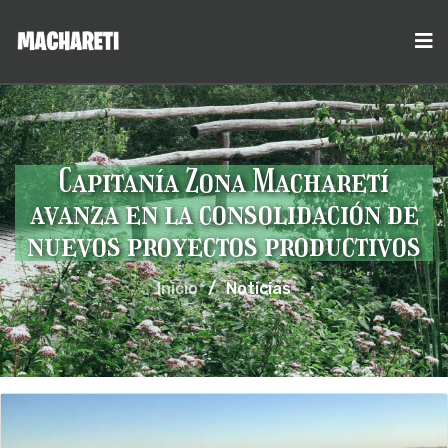
Capitanía Zona Macharetí
avanza en la consolidación de
nuevos proyectos productivos
Inicio
/
Noticias